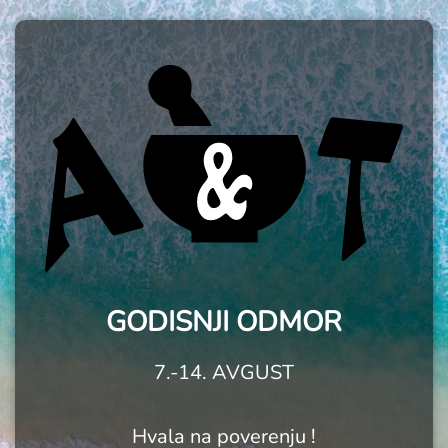
GODISNJI ODMOR
7.-14. AVGUST
Hvala na poverenju !