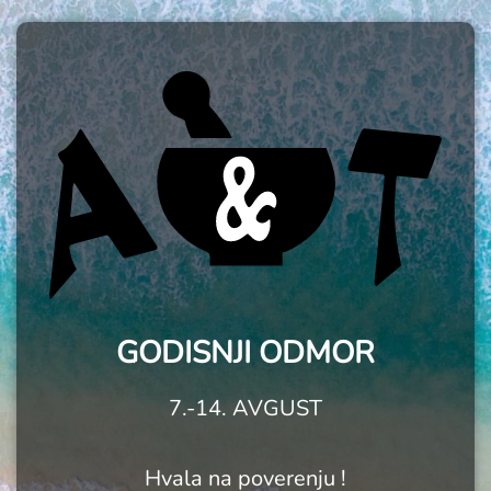
GODISNJI ODMOR
7.-14. AVGUST
Hvala na poverenju !