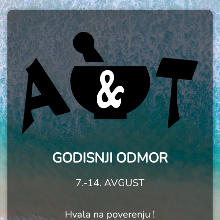
GODISNJI ODMOR
7.-14. AVGUST
Hvala na poverenju !