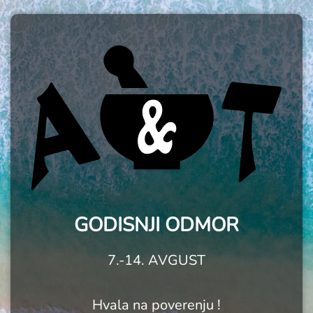
GODISNJI ODMOR
7.-14. AVGUST
Hvala na poverenju !