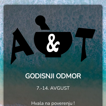
GODISNJI ODMOR
7.-14. AVGUST
Hvala na poverenju !