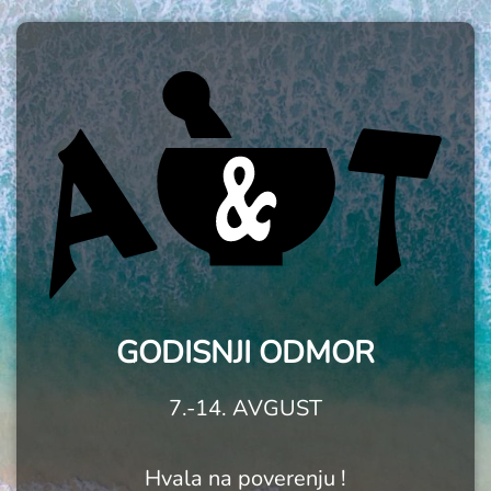
GODISNJI ODMOR
7.-14. AVGUST
Hvala na poverenju !