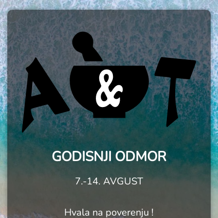
GODISNJI ODMOR
7.-14. AVGUST
Hvala na poverenju !