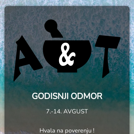
GODISNJI ODMOR
7.-14. AVGUST
Hvala na poverenju !